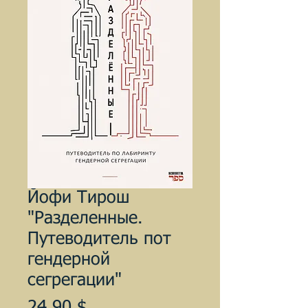
Йофи Тирош
"Разделенные.
Путеводитель пот
гендерной
сегрегации"
Цена