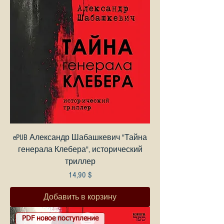
ePUB Александр Шабашкевич "Тайна
генерала Клебера", исторический
триллер
Цена
14,90 $
Добавить в корзину
PDF новое поступление