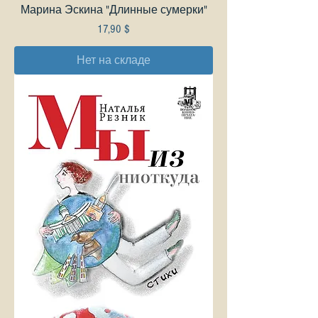
Марина Эскина "Длинные сумерки"
Цена
17,90 $
Нет на складе