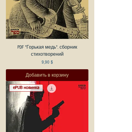
PDF "Горькая медь". сборник
стихотворений
Цена
9,90 $
Добавить в корзину
ePUB новинка