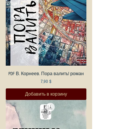
PDF В. Корнеев. Пора валить! роман
Цена
7,90 $
Добавить в корзину