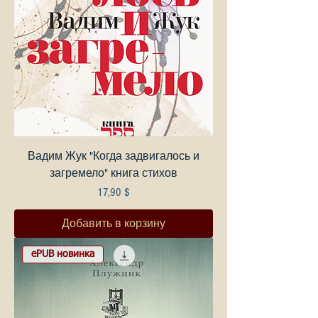
Вадим Жук "Когда задвигалось и
загремело" книга стихов
Цена
17,90 $
Добавить в корзину
ePUB новинка