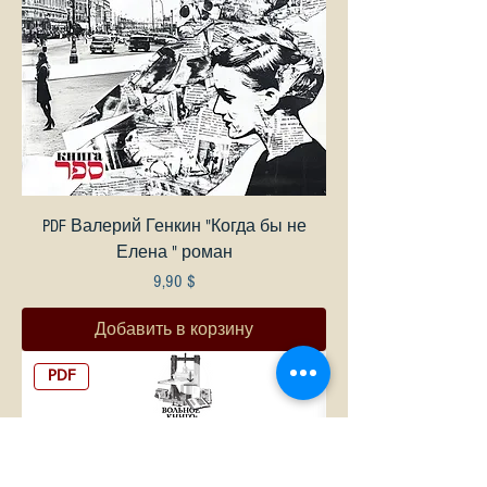
PDF Валерий Генкин "Когда бы не
Елена " роман
Цена
9,90 $
Добавить в корзину
PDF