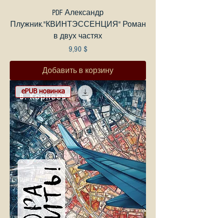
PDF Александр
Плужник."КВИНТЭССЕНЦИЯ" Роман
в двух частях
Цена
9,90 $
Добавить в корзину
ePUB новинка