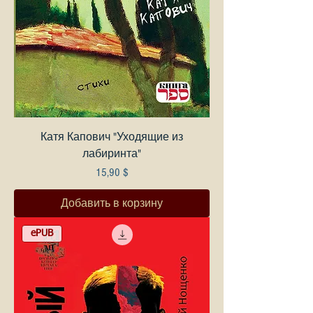
Катя Капович "Уходящие из
лабиринта"
Цена
15,90 $
Добавить в корзину
ePUB