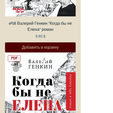
ePUB Валерий Генкин "Когда бы не
Елена" роман
Цена
9,90 $
Добавить в корзину
PDF