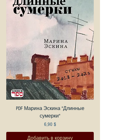
PDF Марина Эскина "Длинные
сумерки"
Цена
6,90 $
Добавить в корзину