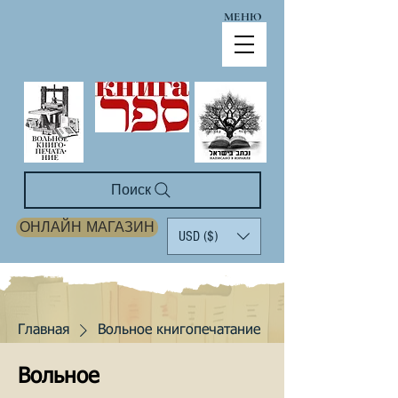
МЕНЮ
Поиск
ОНЛАЙН МАГАЗИН
USD ($)
Главная
Вольное книгопечатание
Вольное