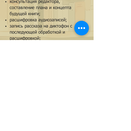
консультация редактора,
составление плана и концепта
будущей книги;
расшифровка аудиозаписей;
запись рассказа на диктофон с
последующей обработкой и
расшифровкой;
сканирование и обработка
фотографий или рисунков с
бумажных носителей.
Остались вопросы?
Свяжитесь с нами по телефону,
через соцсети или
воспользовавшись формой
обратной связи на главной
странице сайта.