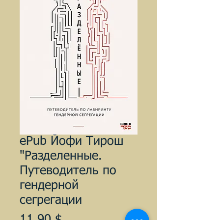
ePub Йофи Тирош
"Разделенные.
Путеводитель по
гендерной
сегрегации
Цена