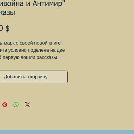
ивойна и Антимир"
казы
Цена
0 $
ьтмарк о своей новой книге:
нига условно поделена на две
 В первую вошли рассказы
едственно о войне, о
ке на войне. Мирном и
Добавить в корзину
юбном, волей обстоятельств
енным уничтожать соседа,
ющего тебе и твоим близким,
этом рисковать собственной
. Во второй части рассказы о
жизни, где тот же человек,
дившийся от ужасов войны,
 труда вписывается в