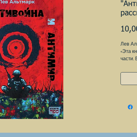
"Ант
расс
10,0
Лев Ал
«Эта к
части.
непоср
челове
дружел
вынужд
угрожа
и при 
жизнью
мирной 
освобо
не без