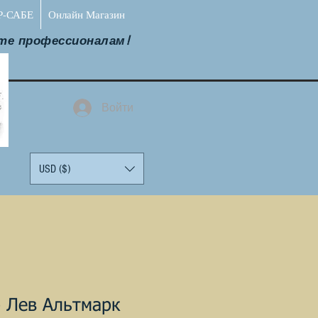
Р-САБЕ
Онлайн Магазин
те профессионалам!
Войти
USD ($)
 Лев Альтмарк