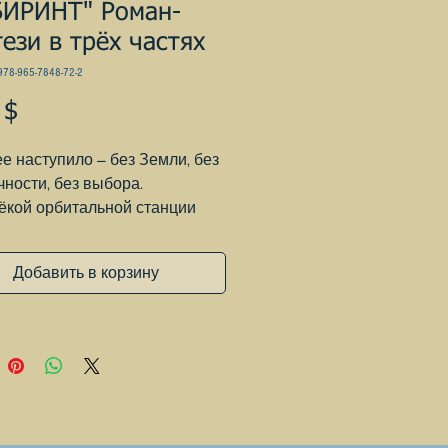
БИРИНТ" Роман-
ези в трёх частях
78-965-7848-72-2
Цена
 $
е наступило — без Земли, без
чности, без выбора.
ёкой орбитальной станции
огии и генетическая
рия достигли небывалых
Добавить в корзину
 Группа биотехников трудится
зданием нового поколения
твенных существ —
иков, предназначенных для
ения сложных задач в любых
ях.
й герой становится