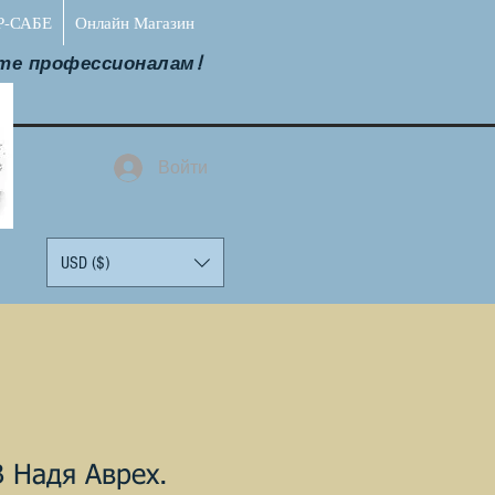
Р-САБЕ
Онлайн Магазин
те профессионалам!
Войти
USD ($)
 Надя Аврех.