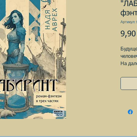
"ЛА
фэнт
Артикул: 9
9,90
Будуще
челове
На дал
технол
инжене
высот.
над со
искусс
помощн
выполн
услови
Главны