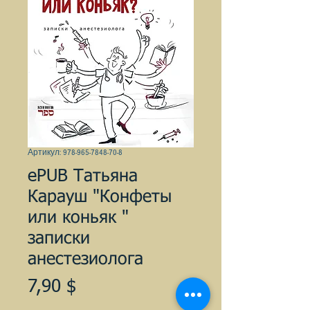
Артикул: 978-965-7848-70-8
ePUB Татьяна
Карауш "Конфеты
или коньяк "
записки
анестезиолога
Цена
7,90 $