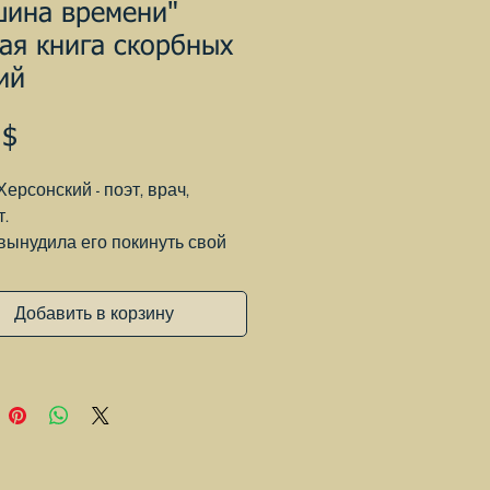
шина времени"
ая книга скорбных
ий
Цена
 $
ерсонский - поэт, врач,
т.
вынудила его покинуть свой
 свою страну.
а поэт обратился к другим
Добавить в корзину
никам – Овидию и Бродскому
дились книги скорбных элегий
ий.
посвящены Иосифу
ому и предваряются
ловиями Марии Соццани-
ой.