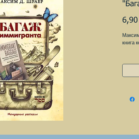
"Баг
6,90
Максим
книга 
Максим
Бостонс
College
Набоко
ожидан
В авто
иммигр
рассказ
матери
багажа