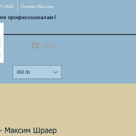
Р-САБЕ
Онлайн Магазин
те профессионалам!
Войти
USD ($)
- Максим Шраер